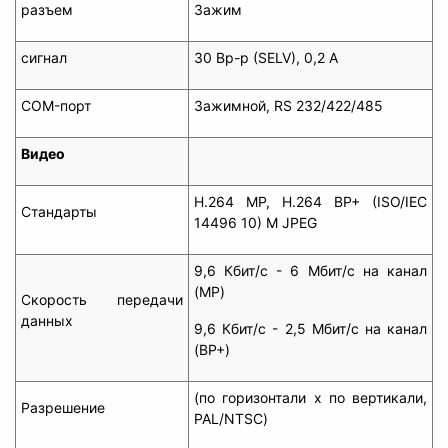
разъем
Зажим
сигнал
30 Вp-p (SELV), 0,2 A
COM-порт
Зажимной, RS 232/422/485
Видео
H.264 MP, H.264 BP+ (ISO/IEC
Стандарты
14496 10) M JPEG
9,6 Кбит/с - 6 Мбит/с на канал
(MP)
Скорость передачи
данных
9,6 Кбит/с - 2,5 Мбит/с на канал
(BP+)
(по горизонтали x по вертикали,
Разрешение
PAL/NTSC)