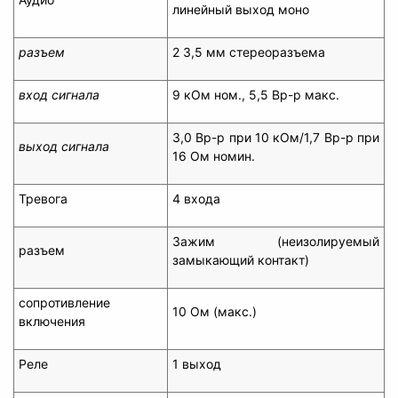
линейный выход моно
разъем
2 3,5 мм стереоразъема
вход сигнала
9 кОм ном., 5,5 Вp-p макс.
3,0 Вp-p при 10 кОм/1,7 Вp-p при
выход сигнала
16 Ом номин.
Тревога
4 входа
Зажим (неизолируемый
разъем
замыкающий контакт)
сопротивление
10 Ом (макс.)
включения
Реле
1 выход